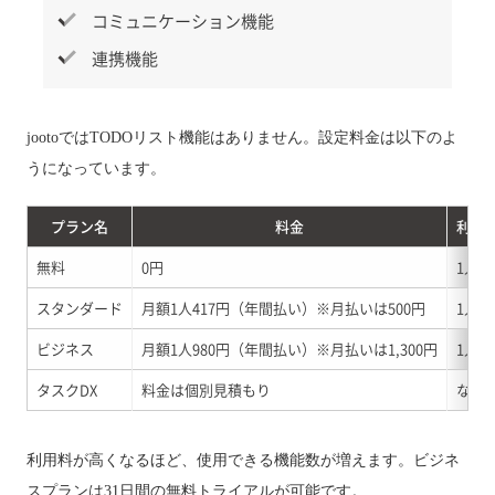
コミュニケーション機能
連携機能
jootoではTODOリスト機能はありません。設定料金は以下のよ
うになっています。
プラン名
料金
利用
無料
0円
1人
スタンダード
月額1人417円（年間払い）※月払いは500円
1人～
ビジネス
月額1人980円（年間払い）※月払いは1,300円
1人～
タスクDX
料金は個別見積もり
なし
利用料が高くなるほど、使用できる機能数が増えます。ビジネ
スプランは31日間の無料トライアルが可能です。