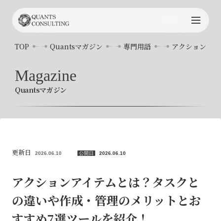
TOP
TOP
Quantsマガジン
専門用語
アクションアイ
Quants
について
Magazine
Quantsマガジン
サービス内容
プロジェクト事例
コンサルタント
更新日
2026.06.10
公開日
2026.06.10
お知らせ
アクションアイテムとは？タスクと
の違いや作成・管理のメリットとお
Quants
マガジン
すすめ7選ツールを紹介！