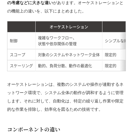
の考慮などに大きな違い
があります。オーケストレーションと
の機能上の違いを、以下にまとめました。
オーケストレーション
自
複雑なワークフロー、
制御
シンプルな順次
状態や依存関係の管理
スコープ
対象のシステムやネットワーク全体
限定的
スケーリング
動的、負荷分散、動作の最適化
限定的
オーケストレーションは、複数のシステムや操作が連動するネ
ットワーク環境で、システム全体の動作が調和するように管理
します。それに対して、自動化は、特定の繰り返し作業や限定
的な作業を排除し、効率化を図るための技術です。
コンポーネントの違い