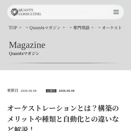
TOP
TOP
Quantsマガジン
専門用語
オーケストレー
Quants
について
Magazine
Quantsマガジン
サービス内容
プロジェクト事例
コンサルタント
更新日
2026.06.08
公開日
2026.06.08
お知らせ
オーケストレーションとは？構築の
メリットや種類と自動化との違いな
Quants
マガジン
ど解説！