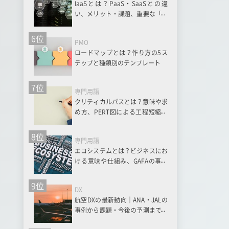
IaaSとは？PaaS・SaaSとの違
い、メリット・課題、重要な「責
任共有モデル」まで分かりやすく
解説
6位
PMO
ロードマップとは？作り方の5ス
テップと種類別のテンプレート
7位
専門用語
クリティカルパスとは？意味や求
め方、PERT図による工程短縮の
コツを徹底解説
8位
専門用語
エコシステムとは？ビジネスにお
ける意味や仕組み、GAFAの事例
から学ぶ構築戦略
9位
DX
航空DXの最新動向｜ANA・JALの
事例から課題・今後の予測まで解
説