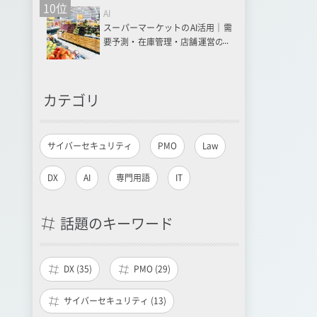
10位
AI
スーパーマーケットのAI活用｜需
要予測・在庫管理・店舗運営の事
例16選とメリット・課題を解説
カテゴリ
サイバーセキュリティ
PMO
Law
DX
AI
専門用語
IT
話題のキーワード
DX (35)
PMO (29)
サイバーセキュリティ (13)