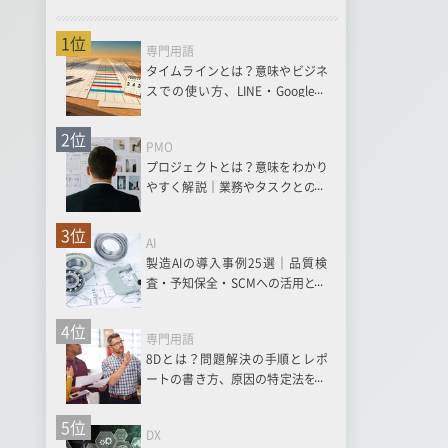
1位
専門用語
タイムラインとは？意味やビジネ
スでの使い方、LINE・Googleマ
ップの機能まで解説
2位
PMO
プロジェクトとは？意味をわかり
やすく解説｜業務やタスクとの違
いも紹介
3位
AI
製造AIの導入事例25選｜品質検
査・予知保全・SCMへの活用とメ
リット・課題を解説
4位
専門用語
8Dとは？問題解決の手順とレポ
ートの書き方、原因の特定法を解
説
5位
DX