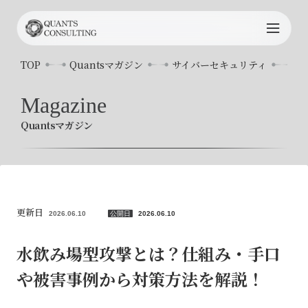
TOP
TOP
Quantsマガジン
サイバーセキュリティ
水
Quants
について
Magazine
Quantsマガジン
サービス内容
プロジェクト事例
コンサルタント
更新日
2026.06.10
公開日
2026.06.10
お知らせ
水飲み場型攻撃とは？仕組み・手口
や被害事例から対策方法を解説！
Quants
マガジン