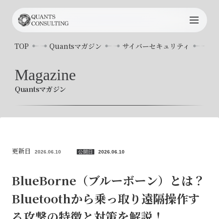
TOP
TOP
Quantsマガジン
サイバーセキュリティ
B
Quants
について
Magazine
Quantsマガジン
サービス内容
プロジェクト事例
コンサルタント
更新日
2026.06.10
公開日
2026.06.10
お知らせ
BlueBorne（ブルーボーン）とは？
Bluetoothから乗っ取り遠隔操作す
Quants
マガジン
る攻撃の特徴と対策を解説！