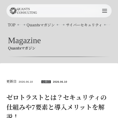
TOP
TOP
Quantsマガジン
サイバーセキュリティ
ゼ
Quants
について
Magazine
Quantsマガジン
サービス内容
プロジェクト事例
コンサルタント
更新日
2026.06.10
公開日
2026.06.10
お知らせ
ゼロトラストとは？セキュリティの
仕組みや7要素と導入メリットを解
Quants
マガジン
説！