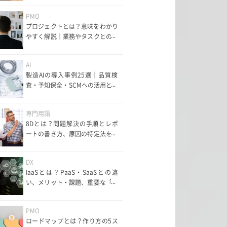
PMO
プロジェクトとは？意味をわかり
やすく解説｜業務やタスクとの違
いも紹介
AI
製造AIの導入事例25選｜品質検
査・予知保全・SCMへの活用とメ
リット・課題を解説
専門用語
8Dとは？問題解決の手順とレポ
ートの書き方、原因の特定法を解
説
DX
IaaSとは？PaaS・SaaSとの違
い、メリット・課題、重要な「責
任共有モデル」まで分かりやすく
解説
PMO
ロードマップとは？作り方の5ス