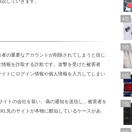
解説していきます。
4位
欺
5位
象者の重要なアカウントが削除されてしまうと信じ
な情報を詐取する詐欺です。攻撃を受けた被害者
サイトにログイン情報や個人情報を入力してしまい
6位
Cサイトの会社を装い、偽の通知を送信し、被害者を
7位
RL先のサイトが本物に酷似しているケースがあ
。
8位