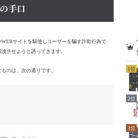
撃の手口
WEBサイトを駆使しユーザーを騙す詐欺行為で
漏洩させようと誘ってきます。
1位
なものは、次の通りです。
2位
3位