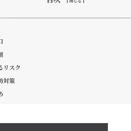
口
類
るリスク
防対策
め