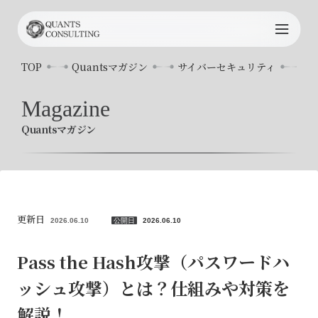
TOP
TOP
Quantsマガジン
サイバーセキュリティ
P
Quants
について
Magazine
Quantsマガジン
サービス内容
プロジェクト事例
コンサルタント
更新日
2026.06.10
公開日
2026.06.10
お知らせ
Pass the Hash攻撃（パスワードハ
ッシュ攻撃）とは？仕組みや対策を
Quants
マガジン
解説！