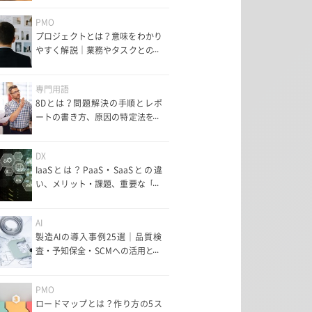
PMO
プロジェクトとは？意味をわかり
やすく解説｜業務やタスクとの違
いも紹介
専門用語
8Dとは？問題解決の手順とレポ
ートの書き方、原因の特定法を解
説
DX
IaaSとは？PaaS・SaaSとの違
い、メリット・課題、重要な「責
任共有モデル」まで分かりやすく
解説
AI
製造AIの導入事例25選｜品質検
査・予知保全・SCMへの活用とメ
リット・課題を解説
PMO
ロードマップとは？作り方の5ス