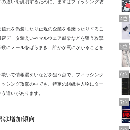
グの違いを説明するために、まずはフィッシング攻
4位
送信元を偽装したり正規の企業を名乗ったりするこ
機密データ漏えいやマルウェア感染などを狙う攻撃
5位
多数にメールをばらまき、誰かが罠にかかることを
6位
を欺いて情報漏えいなどを狙う点で、フィッシング
ィッシング攻撃の中でも、特定の組織や人物にター
いう違いがあります。
7位
害は増加傾向
8位