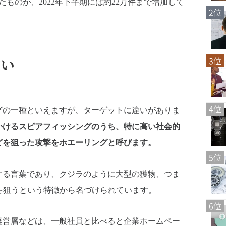
ったものが、2022年下半期には約22万件まで増加して
2位
違い
3位
4位
グの一種といえますが、ターゲットに違いがありま
かけるスピアフィッシングのうち、特に高い社会的
どを狙った攻撃をホエーリングと呼びます。
5位
する言葉であり、クジラのように大型の獲物、つま
を狙うという特徴から名づけられています。
6位
経営層などは、一般社員と比べると企業ホームペー