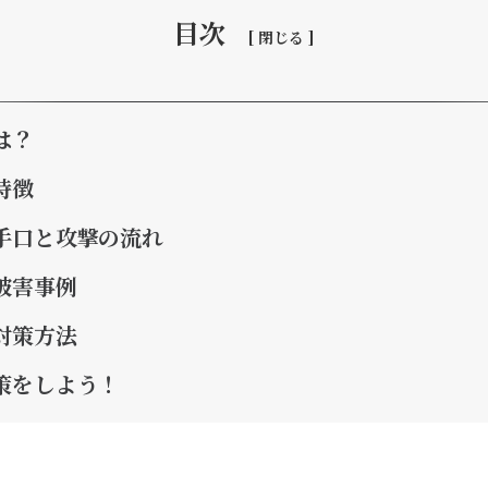
目次
は？
特徴
手口と攻撃の流れ
被害事例
対策方法
策をしよう！