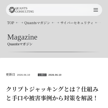
TOP
TOP
Quantsマガジン
サイバーセキュリティ
ク
Quants
について
Magazine
Quantsマガジン
サービス内容
プロジェクト事例
コンサルタント
更新日
2026.06.10
公開日
2026.06.10
お知らせ
クリプトジャッキングとは？仕組み
と手口や被害事例から対策を解説！
Quants
マガジン