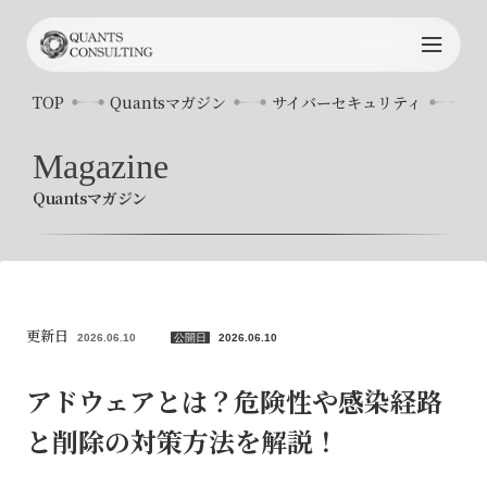
TOP
TOP
Quantsマガジン
サイバーセキュリティ
ア
Quants
について
Magazine
Quantsマガジン
サービス内容
プロジェクト事例
コンサルタント
更新日
2026.06.10
公開日
2026.06.10
お知らせ
アドウェアとは？危険性や感染経路
と削除の対策方法を解説！
Quants
マガジン