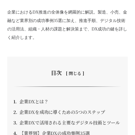
企業におけるDX推進の全体像を網羅的に解説。製造、小売、金
融など業界別の成功事例35選に加え、推進手順、デジタル技術
の活用法、組織・人材の課題と解決策まで、DX成功の鍵を詳し
お問い合わせ
く紹介します。
採用情報
SEEDS CAMPANY. All Rights Reserved.
目次
個人情報保護方針
企業DXとは？
企業DXを成功に導くための5つのステップ
企業DXで活用される主要なデジタル技術とツール
【業界別】企業DXの成功事例35選