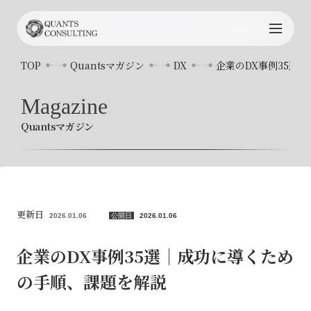
TOP
TOP
Quantsマガジン
DX
企業のDX事例35選
Quants
について
Magazine
Quantsマガジン
サービス内容
プロジェクト事例
コンサルタント
更新日
2026.01.06
公開日
2026.01.06
お知らせ
企業のDX事例35選｜成功に導くため
の手順、課題を解説
Quants
マガジン