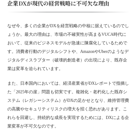
企業DXが現代の経営戦略に不可欠な理由
なぜ今、多くの企業がDXを経営戦略の中核に据えているのでし
ょうか。最大の理由は、市場の不確実性が高まるVUCA時代に
おいて、従来のビジネスモデルが急速に陳腐化しているためで
す。消費者行動のデジタルシフトや、AmazonやUberのようなデ
ジタルディスラプター（破壊的創造者）の出現により、既存企
業は変革を迫られています。
また、日本国内においては、経済産業省がDXレポートで指摘し
た「2025年の崖」問題も切実です。複雑化・老朽化した既存シ
ステム（レガシーシステム）がDXの足かせとなり、維持管理費
の高騰やセキュリティリスクの増大を招く恐れがあります。こ
れらを回避し、持続的な成長を実現するためには、DXによる企
業変革が不可欠なのです。