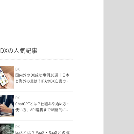
DXの人気記事
DX
国内外のDX成功事例30選｜日本
と海外の差は？IPAのDX白書のポ
イント・面白い事例まで解説
【2025年最新動向】
DX
ChatGPTとは？仕組みや始め方・
使い方、API連携まで網羅的に解
説
DX
IaaSとは？PaaS・SaaSとの違