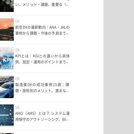
い、メリット・課題、重要な「責
任共有モデル」まで分かりやすく
解説
DX
航空DXの最新動向｜ANA・JALの
事例から課題・今後の予測まで解
説
DX
KPIとは｜KGIとの違いから具体
例、設定・運用のポイントまで解
説
DX
製造業DXの成功事例15選｜課
題・技術別のメリット、進まない
理由を解説
DX
AMO（AMS）とは？ システム運
用保守のアウトソーシング、BPO
との違い、SAP・IBMとの関係ま
で解説