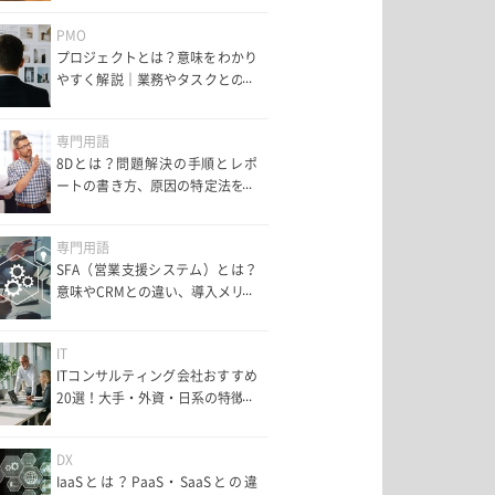
PMO
プロジェクトとは？意味をわかり
やすく解説｜業務やタスクとの違
いも紹介
専門用語
8Dとは？問題解決の手順とレポ
ートの書き方、原因の特定法を解
説
専門用語
SFA（営業支援システム）とは？
意味やCRMとの違い、導入メリッ
トと失敗しない選び方
IT
ITコンサルティング会社おすすめ
20選！大手・外資・日系の特徴や
年収、選び方を徹底解説
DX
IaaSとは？PaaS・SaaSとの違