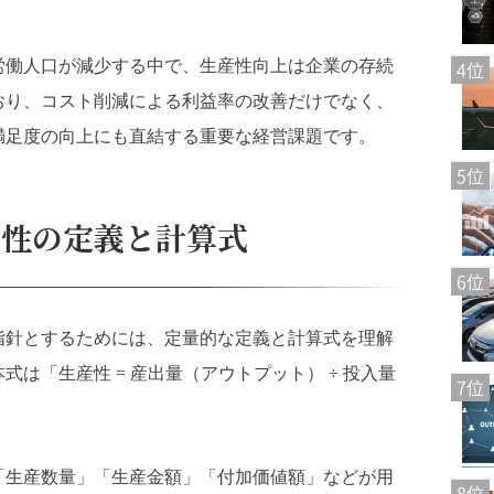
労働人口が減少する中で、生産性向上は企業の存続
4位
おり、コスト削減による利益率の改善だけでなく、
満足度の向上にも直結する重要な経営課題です。
5位
産性の定義と計算式
6位
指針とするためには、定量的な定義と計算式を理解
は「生産性 = 産出量（アウトプット） ÷ 投入量
7位
「生産数量」「生産金額」「付加価値額」などが用
8位