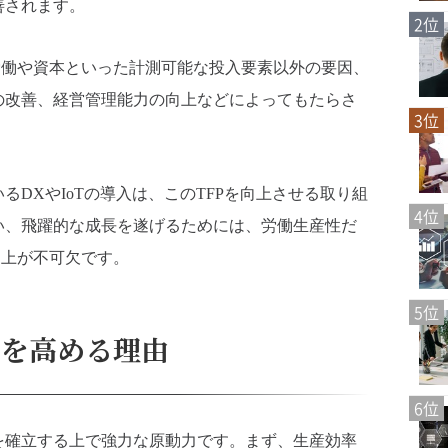
善されます。
2位
労働や資本といった計測可能な投入要素以外の要因、
の改善、経営管理能力の向上などによってもたらさ
3位
DXやIoTの導入は、このTFPを向上させる取り組
4位
い、飛躍的な成長を遂げるためには、労働生産性だ
向上が不可欠です。
5位
力を高める理由
6位
を確立する上で強力な原動力です。まず、生産効率