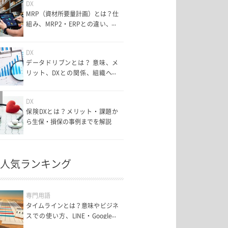
DX
MRP（資材所要量計画）とは？仕
組み、MRP2・ERPとの違い、メ
リットと課題まで分かりやすく解
説
DX
データドリブンとは？ 意味、メ
リット、DXとの関係、組織への
導入ステップと課題まで解説
DX
保険DXとは？メリット・課題か
ら生保・損保の事例までを解説
人気ランキング
専門用語
タイムラインとは？意味やビジネ
スでの使い方、LINE・Googleマ
ップの機能まで解説