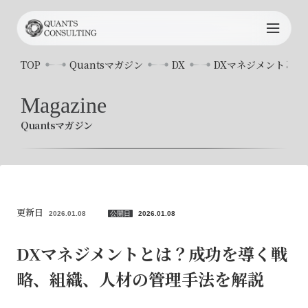
TOP
TOP
Quantsマガジン
DX
DXマネジメントと
Quants
について
Magazine
Quantsマガジン
サービス内容
プロジェクト事例
コンサルタント
更新日
2026.01.08
公開日
2026.01.08
お知らせ
DXマネジメントとは？成功を導く戦
略、組織、人材の管理手法を解説
Quants
マガジン