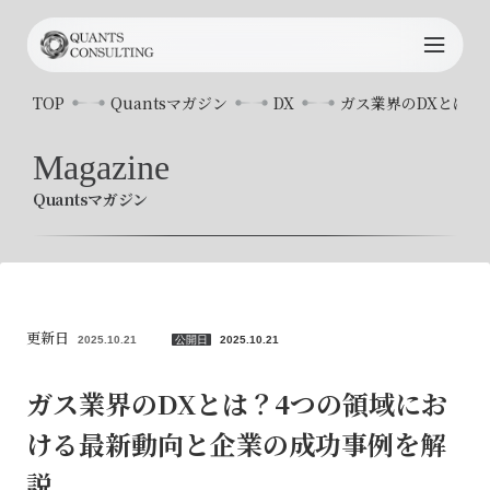
TOP
TOP
Quantsマガジン
DX
ガス業界のDXとは？
Quants
について
Magazine
Quantsマガジン
サービス内容
プロジェクト事例
コンサルタント
更新日
2025.10.21
公開日
2025.10.21
お知らせ
ガス業界のDXとは？4つの領域にお
ける最新動向と企業の成功事例を解
Quants
マガジン
説