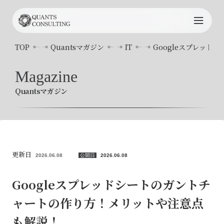
TOP
TOP
Quantsマガジン
IT
Googleスプレッ
Quants
について
Magazine
Quantsマガジン
サービス内容
プロジェクト事例
コンサルタント
更新日
2026.06.08
公開日
2026.06.08
お知らせ
Googleスプレッドシートのガントチ
ャートの作り方！メリットや注意点
Quants
マガジン
も解説！